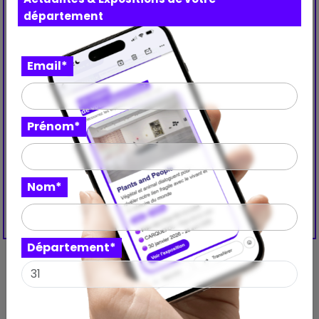
département
Email*
Prénom*
Nom*
Département*