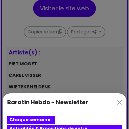
Visiter le site web
Copier le lien
Partager
Artiste(s) :
PIET MOGET
CAREL VISSER
WIETEKE HELDENS
Baratin Hebdo - Newsletter
Chaque semaine :
Actualités & Expositions de votre