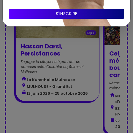
Expo
Hassan Darsi,
Persistances
Ceija St
mémoi
Engager la citoyenneté par l'art : un
bouleve
parcours entre Casablanca, Reims et
Mulhouse
camps
La Kunsthalle Mulhouse
Rétrospective
MULHOUSE - Grand Est
mémoire des 
12 juin 2026 – 25 octobre 2026
Musée de
d'Archéo
BESANÇO
Franche
27 févri
2026