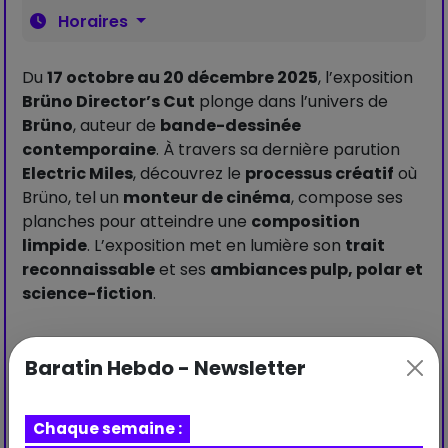
Horaires
Du
17 octobre au 20 décembre 2025
, l’exposition
Brüno Director’s Cut
plonge dans l’univers de
Brüno
, auteur de
bande-dessinée
contemporaine
. À travers sa dernière parution
Electric Miles
, découvrez le
processus créatif
où
Brüno, tel un
monteur de cinéma
, compose ses
planches pour atteindre une
composition
limpide
. L’exposition met en lumière son
trait
reconnaissable
et ses
ambiances pulp, polar et
science-fiction
.
Baratin Hebdo - Newsletter
Visiter le site web
Chaque semaine :