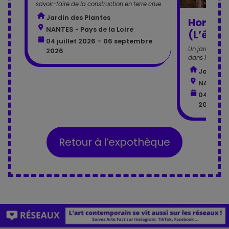
savoir-faire de la construction en terre crue
Jardin des Plantes
Hortula
NANTES - Pays de la Loire
(L’étra
04 juillet 2026 – 06 septembre
Un jardinier 
2026
dans la volièr
Jardin d
NANTES -
04 juill
2026
Retour à l’expothèque