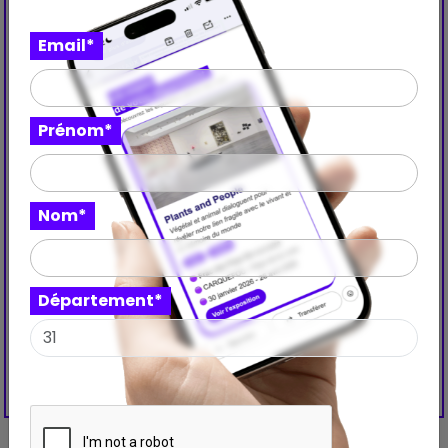
Email*
Prénom*
Nom*
Département*