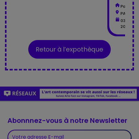
Palais d
PARIS - 
03 avril
2026
Retour à l’expothèque
Abonnnez-vous à notre Newsletter