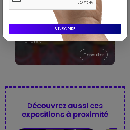
A propos de l'expo
Actus
ARTU WEEKLY #13.AOÛT.25 : Palais
de Tokyo à ciel ouvert, secrets
millénaires révélés, Warhol à
Londres…
Consulter
Découvrez aussi ces
expositions à proximité