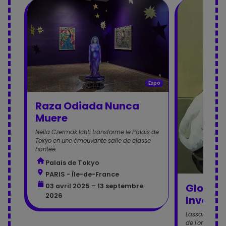
Expo
Raza Odiada Nunca
Muere
Neïla Czermak Ichti transforme le Palais de
Tokyo en une émouvante salle de classe
hantée.
Palais de Tokyo
PARIS - Île-de-France
Globale
03 avril 2025 – 13 septembre
2026
Inversi
Lassana Sarre
de l'ombre da