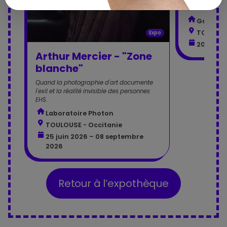
contemporai
Galerie 
TOULOUS
Expo
20 juin 
Arthur Mercier - "Zone
blanche"
Quand la photographie d'art documente
l'exil et la réalité invisible des personnes
EHS.
Laboratoire Photon
TOULOUSE - Occitanie
25 juin 2026 – 08 septembre
2026
Retour à l’expothèque