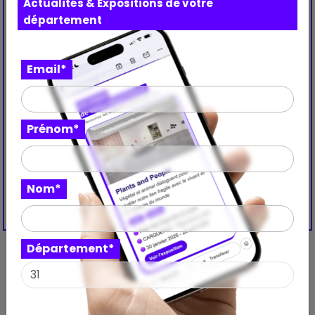
Actualités & Expositions de votre
département
Email*
Prénom*
Nom*
Département*
Découvrez aussi ces