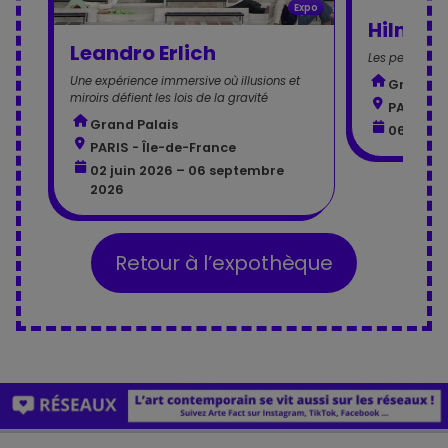
Expo
Hilma af
Leandro Erlich
Les peintures
Une expérience immersive où illusions et
Grand Pa
miroirs défient les lois de la gravité
PARIS - 
Grand Palais
06 mai 2
PARIS - Île-de-France
02 juin 2026 – 06 septembre
2026
Retour à l’expothèque