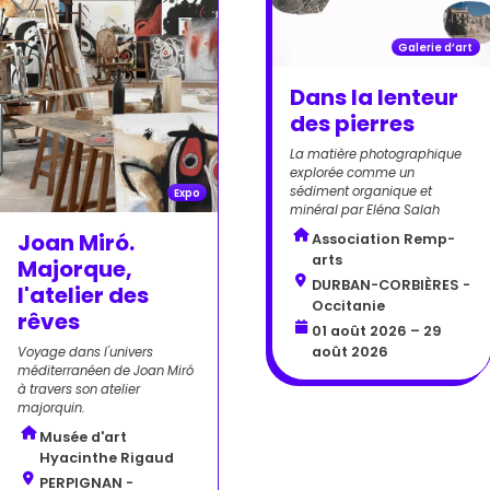
Galerie d’art
Dans la lenteur
des pierres
La matière photographique
explorée comme un
sédiment organique et
Expo
minéral par Eléna Salah
Joan Miró.
Association Remp-
arts
Majorque,
DURBAN-CORBIÈRES -
l'atelier des
Occitanie
rêves
01 août 2026 – 29
août 2026
Voyage dans l'univers
méditerranéen de Joan Miró
à travers son atelier
majorquin.
Musée d'art
Hyacinthe Rigaud
PERPIGNAN -