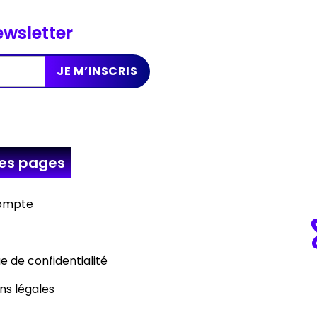
wsletter
res
pages
ompte
ue de confidentialité
ns légales