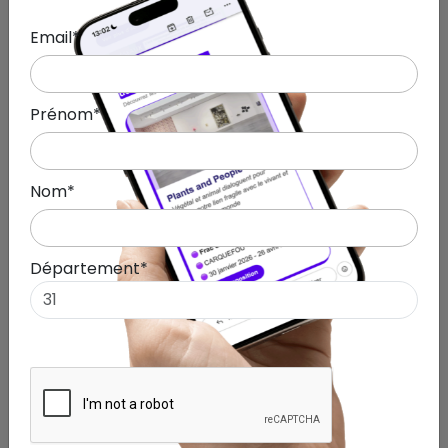
successives qui donne de la densité aux
Email*
paysages et aux scènes de travaux des
champs.
Le dessin :
utilisé comme un espace de
Prénom*
recherche plus libre, allant de l’esquisse
préparatoire au portrait intime.
Pour cette présentation à Toulouse, l’artiste a
Nom*
également conçu un papier peint spécifique. Ce
décor utilise des motifs végétaux répétés pour
entourer les œuvres et accompagner le
Département*
cheminement des visiteurs dans la galerie.