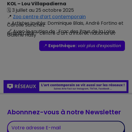
KOL – Lou Villapadierna
🗓️ 3 juillet au 25 octobre 2025
📍
Zoo centre d’art contemporain
⭐️ Artistes invités: Dominique Blais, André Fortino et
Carolle Sanchez
🔗 Avec le soutien de : Frac des Pays de la Loire,
Grand Café – centre d’art d’intérêt national et
Galerie Hasy
📍
Expothèque:
voir plus d’exposition
Abonnnez-vous à notre Newsletter