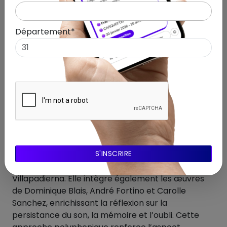
Département*
KOL- Lou Villapadierna – ZOO centre d’art contemporain
Nantes – Artistes invités: Dominique Blais, André Fortino et
Carolle Sanchez
Une proposition artistique
collaborative
L’exposition « kol » ne se limite pas au travail de Lou
Villapadierna. Elle intègre également les œuvres
de Dominique Blais, André Fortino et Carolle
Sanchez, enrichissant la réflexion sur la
persistance du son, la mémoire et l’oubli. Cette